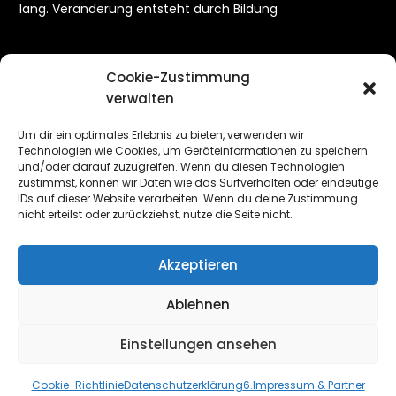
lang. Veränderung entsteht durch Bildung
Cookie-Zustimmung
verwalten
META
Um dir ein optimales Erlebnis zu bieten, verwenden wir
Technologien wie Cookies, um Geräteinformationen zu speichern
und/oder darauf zuzugreifen. Wenn du diesen Technologien
Anmelden
zustimmst, können wir Daten wie das Surfverhalten oder eindeutige
IDs auf dieser Website verarbeiten. Wenn du deine Zustimmung
Eintrags-Feed
nicht erteilst oder zurückziehst, nutze die Seite nicht.
Kommentar-Feed
Akzeptieren
WordPress.org
Ablehnen
Einstellungen ansehen
©2026 Patenschaft Albstadt – Bisoro (Burundi)
|
WordPress Theme by
Superbthemes.com
Cookie-Richtlinie
Datenschutzerklärung
6.Impressum & Partner