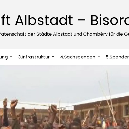
t Albstadt – Bisor
Patenschaft der Städte Albstadt und Chambéry für die G
dung
3.Infrastruktur
4.Sachspenden
5.Spende