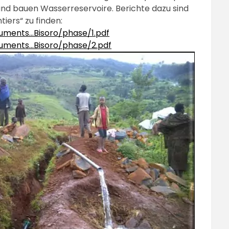
 und bauen Wasserreservoire. Berichte dazu sind
iers“ zu finden:
uments…Bisoro/phase/1.pdf
cuments…Bisoro/phase/2.pdf