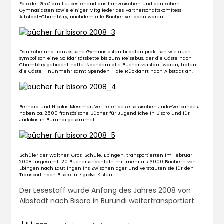
Foto der Großfamilie, bestehend aus französischen und deutschen
Gymnasiasten sowie einiger Mitglieder des Partnerschaftskomitess
Albstadt-Chambéry, nachdem alle Bücher verladen waren.
Deutsche und französische Gymnasiasten bildeten praktisch wie auch
symbolisch eine Solidaritätskette bis zum Reisebus, der die Gäste nach
Chambéry gebracht hatte. Nachdem alle Bücher verstaut waren, traten
die Gäste – nunmehr samt Spenden – die Rückfahrt nach Albstadt an.
Bernard und Nicolas Messmer, Vertreter des elsässischen Judo-Verbandes,
haben ca. 2500 französische Bücher für Jugendliche in Bisoro und für
Judokas in Burundi gesammelt
Schüler der Walther-Groz-Schule, Ebingen, transportierten im Februar
2008 insgesamt 120 Bücherschachteln mit mehr als 6000 Büchern von
Ebingen nach Lautlingen ins Zwischenlager und verstauten sie für den
Transport nach Bisoro in 7 große Kisten
Der Lesestoff wurde Anfang des Jahres 2008 von
Albstadt nach Bisoro in Burundi weitertransportiert.